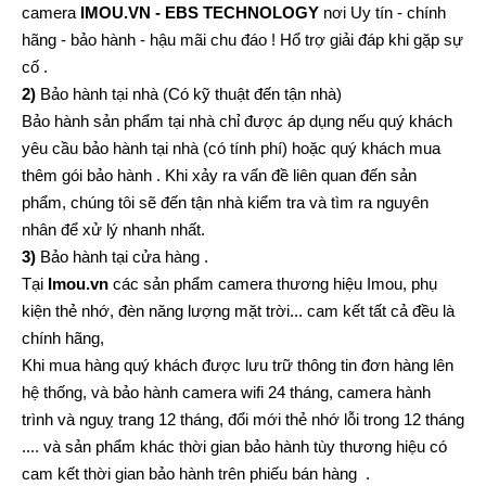
camera
IMOU.VN - EBS TECHNOLOGY
nơi Uy tín - chính
hãng - bảo hành - hậu mãi chu đáo ! Hổ trợ giải đáp khi gặp sự
cố .
2)
Bảo hành tại nhà (Có kỹ thuật đến tận nhà)
Bảo hành sản phẩm tại nhà chỉ được áp dụng nếu quý khách
yêu cầu bảo hành tại nhà (có tính phí) hoặc quý khách mua
thêm gói bảo hành . Khi xảy ra vấn đề liên quan đến sản
phẩm, chúng tôi sẽ đến tận nhà kiểm tra và tìm ra nguyên
nhân để xử lý nhanh nhất.
3)
Bảo hành tại cửa hàng .
Tại
Imou.vn
các sản phẩm camera thương hiệu Imou, phụ
kiện thẻ nhớ, đèn năng lượng mặt trời... cam kết tất cả đều là
chính hãng,
Khi mua hàng quý khách được lưu trữ thông tin đơn hàng lên
hệ thống, và bảo hành camera wifi 24 tháng, camera hành
trình và nguỵ trang 12 tháng, đổi mới thẻ nhớ lỗi trong 12 tháng
.... và sản phẩm khác thời gian bảo hành tùy thương hiệu có
cam kết thời gian bảo hành trên phiếu bán hàng .