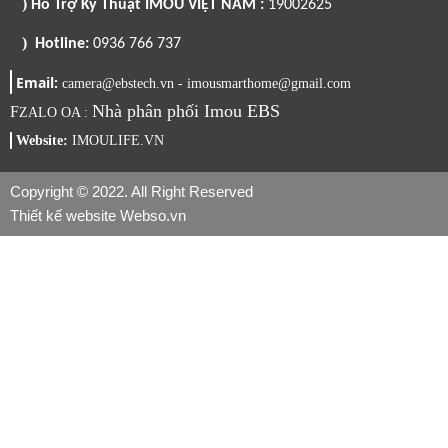
)
Hổ Trợ Kỹ Thuật IMOU VIỆT NAM :
19002625
)
Hotline:
0936 766 737
Email:
camera@ebstech.vn - imousmarthome@gmail.com
Nhà phân phối Imou EBS
F
ZALO OA :
Website:
IMOULIFE.VN
Copyright © 2022. All Right Reserved
Thiết kế website Webso.vn