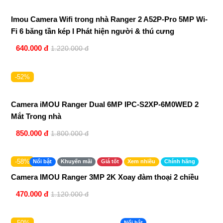
Imou Camera Wifi trong nhà Ranger 2 A52P-Pro 5MP Wi-
Fi 6 băng tần kép I Phát hiện người & thú cưng
640.000 đ
1.220.000 đ
-52%
Camera iMOU Ranger Dual 6MP IPC-S2XP-6M0WED 2
Mắt Trong nhà
850.000 đ
1.800.000 đ
-58%
Nổi bật
Khuyến mãi
Giá tốt
Xem nhiều
Chính hãng
Camera IMOU Ranger 3MP 2K Xoay đàm thoại 2 chiều
470.000 đ
1.120.000 đ
-50%
Nổi bật