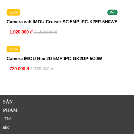
-52%
Mới
Camera wifi IMOU Cruiser SC 5MP IPC-K7FP-5H0WE
1.020.000 đ
2.150.000 đ
-58%
Camera IMOU Rex 2D 5MP IPC-GK2DP-5C0W
720.000 đ
1.755.000 đ
SẢN
PHẨM
Thẻ
nhớ