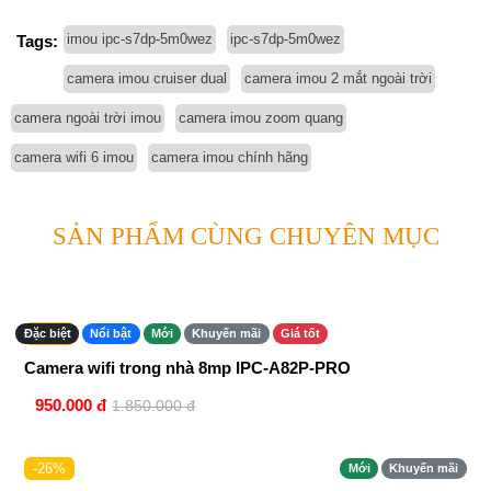
imou ipc-s7dp-5m0wez
ipc-s7dp-5m0wez
Tags:
camera imou cruiser dual
camera imou 2 mắt ngoài trời
camera ngoài trời imou
camera imou zoom quang
camera wifi 6 imou
camera imou chính hãng
SẢN PHẨM CÙNG CHUYÊN MỤC
-48%
Đặc biệt
Nổi bật
Mới
Khuyến mãi
Giá tốt
Chính hãng
Camera wifi trong nhà 8mp IPC-A82P-PRO
950.000 đ
1.850.000 đ
-26%
Mới
Khuyến mãi