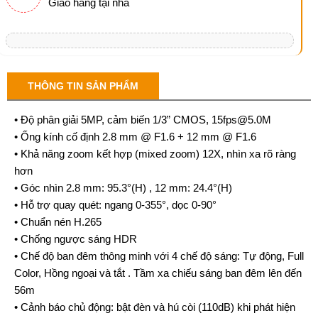
Giao hàng tại nhà
THÔNG TIN SẢN PHẨM
• Độ phân giải 5MP, cảm biến 1/3” CMOS, 15fps@5.0M
• Ống kính cố định 2.8 mm @ F1.6 + 12 mm @ F1.6
• Khả năng zoom kết hợp (mixed zoom) 12X, nhìn xa rõ ràng
hơn
• Góc nhìn 2.8 mm: 95.3°(H) , 12 mm: 24.4°(H)
• Hỗ trợ quay quét: ngang 0-355°, dọc 0-90°
• Chuẩn nén H.265
• Chống ngược sáng HDR
• Chế độ ban đêm thông minh với 4 chế độ sáng: Tự động, Full
Color, Hồng ngoại và tắt . Tầm xa chiếu sáng ban đêm lên đến
56m
• Cảnh báo chủ động: bật đèn và hú còi (110dB) khi phát hiện