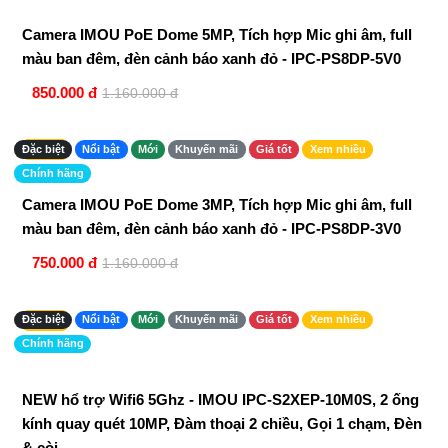
Camera IMOU PoE Dome 5MP, Tích hợp Mic ghi âm, full
màu ban đêm, đèn cảnh báo xanh đỏ - IPC-PS8DP-5V0
850.000 đ
1.160.000 đ
-35%
Đặc biệt
Nổi bật
Mới
Khuyến mãi
Giá tốt
Xem nhiều
Chính hãng
Camera IMOU PoE Dome 3MP, Tích hợp Mic ghi âm, full
màu ban đêm, đèn cảnh báo xanh đỏ - IPC-PS8DP-3V0
750.000 đ
1.160.000 đ
-49%
Đặc biệt
Nổi bật
Mới
Khuyến mãi
Giá tốt
Xem nhiều
Chính hãng
NEW hổ trợ Wifi6 5Ghz - IMOU IPC-S2XEP-10M0S, 2 ống
kính quay quét 10MP, Đàm thoại 2 chiều, Gọi 1 chạm, Đèn
& còi