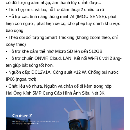
có đối tượng xâm nhập, âm thanh tùy chỉnh được.
• Tích hợp mic và loa, hỗ trợ đàm thoại 2 chiều to rõ
• Hỗ trợ các tính năng thông minh AI (IMOU SENSE): phát
hiện con người, phát hiện xe cộ, cho phép tùy chính khu vực
báo động
• Theo dõi đối tượng Smart Tracking (không zoom theo, chỉ
xoay theo)
• Hỗ trợ khe cắm thẻ nhớ Micro SD lên đến 512GB
• Hỗ trợ chuẩn ONVIF, Cloud, LAN, Kết nối Wi-Fi 6 với 2 ăng-
ten giúp bắt sóng tốt hơn.
• Nguồn cấp: DC12V1A, Công suất <12 W. Chống bụi nước
IP66 (ngoài trời)
• Chất liệu vỏ nhựa, Nguồn và chân đế đi kèm trong hộp.
Hai Ống Kính 5MP Cung Cấp Hình Ảnh Siêu Nét 3K