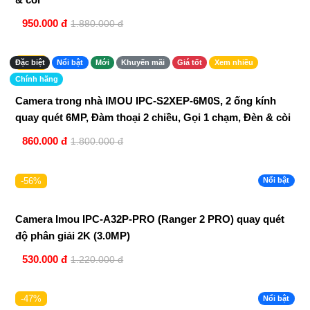
950.000 đ
1.880.000 đ
-52%
Đặc biệt
Nổi bật
Mới
Khuyến mãi
Giá tốt
Xem nhiều
Chính hãng
Camera trong nhà IMOU IPC-S2XEP-6M0S, 2 ống kính
quay quét 6MP, Đàm thoại 2 chiều, Gọi 1 chạm, Đèn & còi
860.000 đ
1.800.000 đ
-56%
Nổi bật
Camera Imou IPC-A32P-PRO (Ranger 2 PRO) quay quét
độ phân giải 2K (3.0MP)
530.000 đ
1.220.000 đ
-47%
Nổi bật