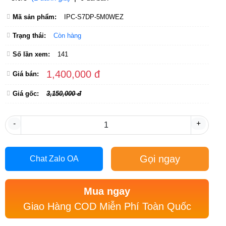
Mã sản phẩm:
IPC-S7DP-5M0WEZ
Trạng thái:
Còn hàng
Số lần xem:
141
1,400,000 đ
Giá bán:
Giá gốc:
3,150,000 đ
-
+
Gọi ngay
Chat Zalo OA
Mua ngay
Giao Hàng COD Miễn Phí Toàn Quốc