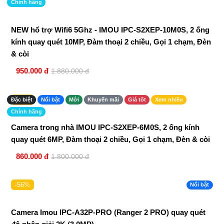
Chính hãng
NEW hổ trợ Wifi6 5Ghz - IMOU IPC-S2XEP-10M0S, 2 ống
kính quay quét 10MP, Đàm thoại 2 chiều, Gọi 1 chạm, Đèn
& còi
950.000 đ
1.880.000 đ
-52%
Đặc biệt
Nổi bật
Mới
Khuyến mãi
Giá tốt
Xem nhiều
Chính hãng
Camera trong nhà IMOU IPC-S2XEP-6M0S, 2 ống kính
quay quét 6MP, Đàm thoại 2 chiều, Gọi 1 chạm, Đèn & còi
860.000 đ
1.800.000 đ
-56%
Nổi bật
Camera Imou IPC-A32P-PRO (Ranger 2 PRO) quay quét