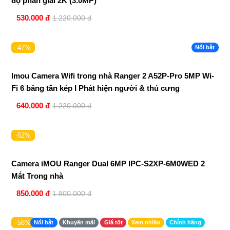
độ phân giải 2K (3.0MP)
530.000 đ
1.220.000 đ
-47%
Nổi bật
Imou Camera Wifi trong nhà Ranger 2 A52P-Pro 5MP Wi-
Fi 6 băng tần kép I Phát hiện người & thú cưng
640.000 đ
1.220.000 đ
-52%
Camera iMOU Ranger Dual 6MP IPC-S2XP-6M0WED 2
Mắt Trong nhà
850.000 đ
1.800.000 đ
-58%
Nổi bật
Khuyến mãi
Giá tốt
Xem nhiều
Chính hãng