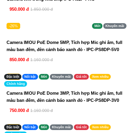
950.000 đ
1.850.000 đ
-26%
Mới
Khuyến mãi
Camera IMOU PoE Dome 5MP, Tích hợp Mic ghi âm, full
màu ban đêm, đèn cảnh báo xanh đỏ - IPC-PS8DP-5V0
850.000 đ
1.160.000 đ
-35%
Đặc biệt
Nổi bật
Mới
Khuyến mãi
Giá tốt
Xem nhiều
Chính hãng
Camera IMOU PoE Dome 3MP, Tích hợp Mic ghi âm, full
màu ban đêm, đèn cảnh báo xanh đỏ - IPC-PS8DP-3V0
750.000 đ
1.160.000 đ
-49%
Đặc biệt
Nổi bật
Mới
Khuyến mãi
Giá tốt
Xem nhiều