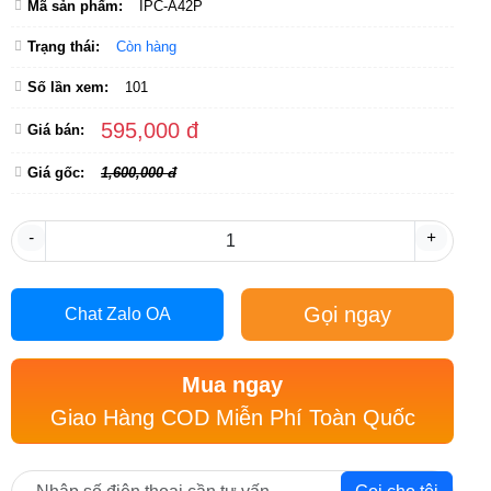
Mã sản phẩm:
IPC-A42P
Trạng thái:
Còn hàng
Số lần xem:
101
595,000 đ
Giá bán:
Giá gốc:
1,600,000 đ
-
+
Gọi ngay
Chat Zalo OA
Mua ngay
Giao Hàng COD Miễn Phí Toàn Quốc