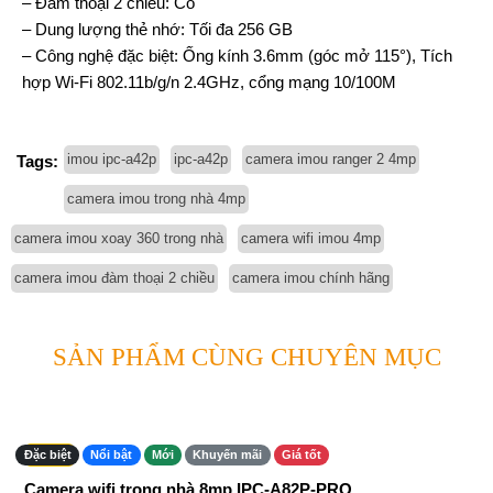
– Đàm thoại 2 chiều: Có
– Dung lượng thẻ nhớ: Tối đa 256 GB
– Công nghệ đặc biệt: Ống kính 3.6mm (góc mở 115°), Tích
hợp Wi-Fi 802.11b/g/n 2.4GHz, cổng mạng 10/100M
imou ipc-a42p
ipc-a42p
camera imou ranger 2 4mp
Tags:
camera imou trong nhà 4mp
camera imou xoay 360 trong nhà
camera wifi imou 4mp
camera imou đàm thoại 2 chiều
camera imou chính hãng
SẢN PHẨM CÙNG CHUYÊN MỤC
-48%
Đặc biệt
Nổi bật
Mới
Khuyến mãi
Giá tốt
Chính hãng
Camera wifi trong nhà 8mp IPC-A82P-PRO