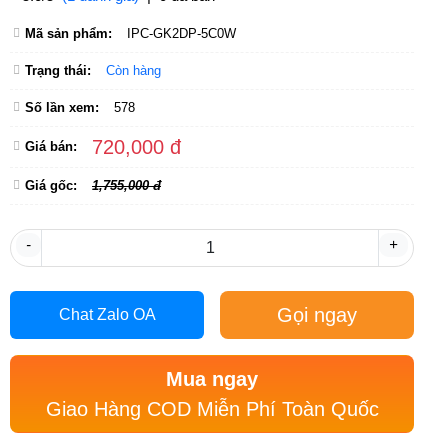
Mã sản phẩm:
IPC-GK2DP-5C0W
Trạng thái:
Còn hàng
Số lần xem:
578
720,000 đ
Giá bán:
Giá gốc:
1,755,000 đ
-
+
Gọi ngay
Chat Zalo OA
Mua ngay
Giao Hàng COD Miễn Phí Toàn Quốc