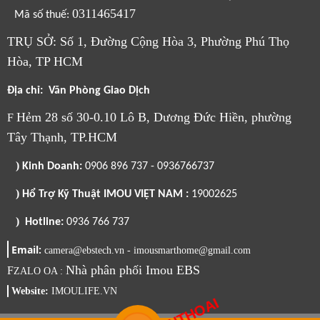
0311465417
Mã số thuế:
TRỤ SỞ: Số 1, Đường Cộng Hòa 3, Phường Phú Thọ
Hòa, TP HCM
Địa chỉ: Văn Phòng Giao Dịch
Hẻm 28 số 30-0.10 Lô B, Dương Đức Hiền, phường
F
Tây Thạnh, TP.HCM
)
Kinh Doanh:
0906 896 737 - 0936766737
)
Hổ Trợ Kỹ Thuật IMOU VIỆT NAM :
19002625
)
Hotline:
0936 766 737
Email:
camera@ebstech.vn - imousmarthome@gmail.com
Nhà phân phối Imou EBS
F
ZALO OA :
Website:
IMOULIFE.VN