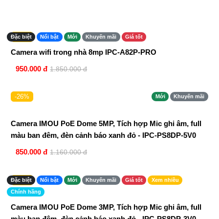
-48%
Đặc biệt
Nổi bật
Mới
Khuyến mãi
Giá tốt
Chính hãng
Camera wifi trong nhà 8mp IPC-A82P-PRO
950.000 đ
1.850.000 đ
-26%
Mới
Khuyến mãi
Camera IMOU PoE Dome 5MP, Tích hợp Mic ghi âm, full
màu ban đêm, đèn cảnh báo xanh đỏ - IPC-PS8DP-5V0
850.000 đ
1.160.000 đ
-35%
Đặc biệt
Nổi bật
Mới
Khuyến mãi
Giá tốt
Xem nhiều
Chính hãng
Camera IMOU PoE Dome 3MP, Tích hợp Mic ghi âm, full
màu ban đêm, đèn cảnh báo xanh đỏ - IPC-PS8DP-3V0