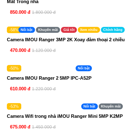
Mắt Trong nhà
850.000 đ
1.800.000 đ
-58%
Nổi bật
Khuyến mãi
Giá tốt
Xem nhiều
Chính hãng
Camera IMOU Ranger 3MP 2K Xoay đàm thoại 2 chiều
470.000 đ
1.120.000 đ
-50%
Nổi bật
Camera IMOU Ranger 2 5MP IPC-A52P
610.000 đ
1.220.000 đ
-53%
Nổi bật
Khuyến mãi
Camera Wifi trong nhà iMOU Ranger Mini 5MP K2MP
675.000 đ
1.450.000 đ