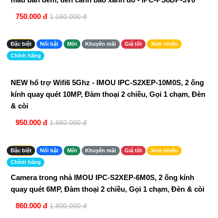
750.000 đ
1.160.000 đ
-49%
Đặc biệt
Nổi bật
Mới
Khuyến mãi
Giá tốt
Xem nhiều
Chính hãng
NEW hổ trợ Wifi6 5Ghz - IMOU IPC-S2XEP-10M0S, 2 ống
kính quay quét 10MP, Đàm thoại 2 chiều, Gọi 1 chạm, Đèn
& còi
950.000 đ
1.880.000 đ
-52%
Đặc biệt
Nổi bật
Mới
Khuyến mãi
Giá tốt
Xem nhiều
Chính hãng
Camera trong nhà IMOU IPC-S2XEP-6M0S, 2 ống kính
quay quét 6MP, Đàm thoại 2 chiều, Gọi 1 chạm, Đèn & còi
860.000 đ
1.800.000 đ