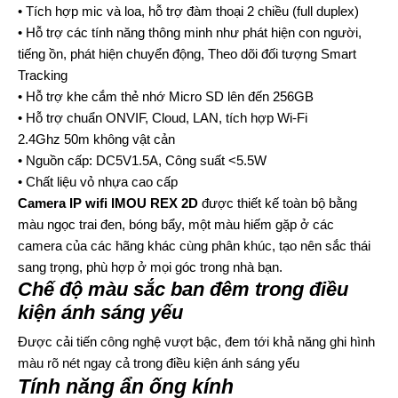
• Tích hợp mic và loa, hỗ trợ đàm thoại 2 chiều (full duplex)
• Hỗ trợ các tính năng thông minh như phát hiện con người,
tiếng ồn, phát hiện chuyển động, Theo dõi đối tượng Smart
Tracking
• Hỗ trợ khe cắm thẻ nhớ Micro SD lên đến 256GB
• Hỗ trợ chuẩn ONVIF, Cloud, LAN, tích hợp Wi-Fi
2.4Ghz 50m không vật cản
• Nguồn cấp: DC5V1.5A, Công suất <5.5W
• Chất liệu vỏ nhựa cao cấp
Camera IP wifi IMOU REX 2D
được thiết kế toàn bộ bằng
màu ngọc trai đen, bóng bẩy, một màu hiếm gặp ở các
camera của các hãng khác cùng phân khúc, tạo nên sắc thái
sang trọng, phù hợp ở mọi góc trong nhà bạn.
Chế độ màu sắc ban đêm trong điều
kiện ánh sáng yếu
Được cải tiến công nghệ vượt bậc, đem tới khả năng ghi hình
màu rõ nét ngay cả trong điều kiện ánh sáng yếu
Tính năng ẩn ống kính