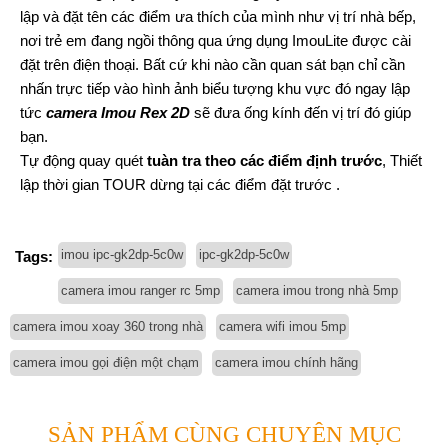
lập và đặt tên các điểm ưa thích của mình như vị trí nhà bếp,
nơi trẻ em đang ngồi thông qua ứng dụng ImouLite được cài
đặt trên điện thoại. Bất cứ khi nào cần quan sát bạn chỉ cần
nhấn trực tiếp vào hình ảnh biểu tượng khu vực đó ngay lập
tức
camera Imou Rex 2D
sẽ đưa ống kính đến vị trí đó giúp
bạn.
Tự động quay quét
tuàn tra theo các điểm định trước
, Thiết
lập thời gian TOUR dừng tại các điểm đặt trước .
imou ipc-gk2dp-5c0w
ipc-gk2dp-5c0w
Tags:
camera imou ranger rc 5mp
camera imou trong nhà 5mp
camera imou xoay 360 trong nhà
camera wifi imou 5mp
camera imou gọi điện một chạm
camera imou chính hãng
SẢN PHẨM CÙNG CHUYÊN MỤC