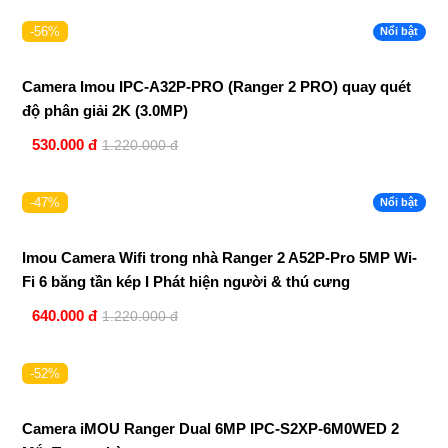
-56%
Nổi bật
Camera Imou IPC-A32P-PRO (Ranger 2 PRO) quay quét
độ phân giải 2K (3.0MP)
530.000 đ
1.220.000 đ
-47%
Nổi bật
Imou Camera Wifi trong nhà Ranger 2 A52P-Pro 5MP Wi-
Fi 6 băng tần kép I Phát hiện người & thú cưng
640.000 đ
1.220.000 đ
-52%
Camera iMOU Ranger Dual 6MP IPC-S2XP-6M0WED 2