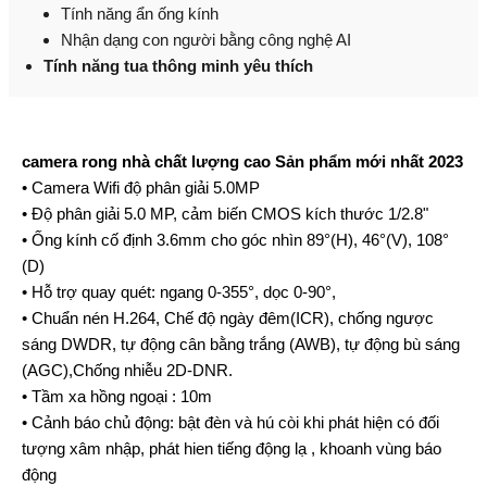
Tính năng ẩn ống kính
Nhận dạng con người bằng công nghệ AI
Tính năng tua thông minh yêu thích
camera rong nhà chất lượng cao Sản phẩm mới nhất 2023
• Camera Wifi độ phân giải 5.0MP
• Độ phân giải 5.0 MP, cảm biến CMOS kích thước 1/2.8"
• Ống kính cố định 3.6mm cho góc nhìn 89°(H), 46°(V), 108°
(D)
• Hỗ trợ quay quét: ngang 0-355°, dọc 0-90°,
• Chuẩn nén H.264, Chế độ ngày đêm(ICR), chống ngược
sáng DWDR, tự động cân bằng trắng (AWB), tự động bù sáng
(AGC),Chống nhiễu 2D-DNR.
• Tầm xa hồng ngoại : 10m
• Cảnh báo chủ động: bật đèn và hú còi khi phát hiện có đối
tượng xâm nhập, phát hien tiếng động lạ , khoanh vùng báo
động